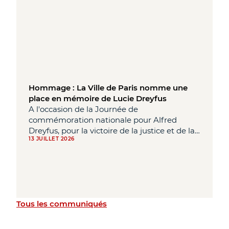
près de 50 000 visiteurs réunis sur le Champ-
de-Mars ainsi que 3 millions de
téléspectateurs sur France 2 et 17,2 % de part
d'audience.
Hommage : La Ville de Paris nomme une
place en mémoire de Lucie Dreyfus
A l'occasion de la Journée de
commémoration nationale pour Alfred
Dreyfus, pour la victoire de la justice et de la
13 JUILLET 2026
vérité contre la haine et l'antisémitisme, la
Ville de Paris poursuit son travail de
mémoire en renommant la place Maurice
Barrès, dans le 1er arrondissement, la Place
Lucie Dreyfus.
Tous les communiqués