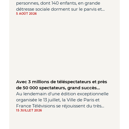
d’hébergement d’urgence !
personnes, dont 140 enfants, en grande
détresse sociale dorment sur le parvis et
5 AOÛT 2026
dans les locaux du Samu social. Cette
situation doit cesser immédiatement.
Avec 3 millions de téléspectateurs et près
de 50 000 spectateurs, grand succès
populaire pour le feu d’artifice de la Ville de
Au lendemain d'une édition exceptionnelle
Paris
organisée le 13 juillet, la Ville de Paris et
France Télévisions se réjouissent du très
15 JUILLET 2026
grand succès populaire rencontré par le
traditionnel feu d'artifice de la Ville de Paris
célébrant la Fête nationale, ayant rassemblé