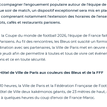
accompagner l’engouement populaire autour de l’équipe de 
soir de match, un dispositif exceptionnel sera mis en pla
le, comprenant notamment l'extension des horaires de l’ens
ots, cafés et restaurants parisiens.
 la Coupe du monde de football 2026, l'équipe de France fait 
Parisiens. Au fil des rencontres, les Bleus ont suscité un form
ination avec ses partenaires, la Ville de Paris met en œuvre u
e jeudi afin de permettre à toutes et tous de vivre cet évén
ns et ce en toute sécurité.
ôtel de Ville de Paris aux couleurs des Bleus et de la FFF
à 10 heures, la Ville de Paris et la Fédération Française de Foo
’Hôtel de Ville deux kakémonos géants, de 23 mètres de haut, 
e à quelques heures du coup d’envoi de France-Maroc.