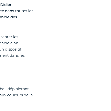
Didier
ce dans toutes les
emble des
vibrer les
idable élan
n dispositif
ement dans les
tball déploieront
aux couleurs de la