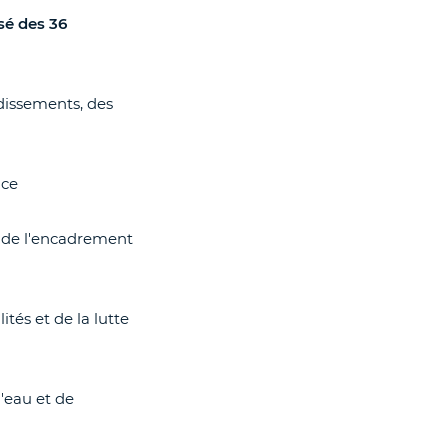
sé des 36
dissements, des
nce
, de l'encadrement
ités et de la lutte
l'eau et de