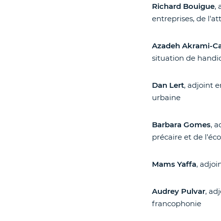
Richard Bouigue
,
entreprises, de l'at
Azadeh Akrami-C
situation de handi
Dan Lert
, adjoint 
urbaine
Barbara Gomes
, 
précaire et de l'é
Mams Yaffa
, adjoi
Audrey Pulvar
, ad
francophonie