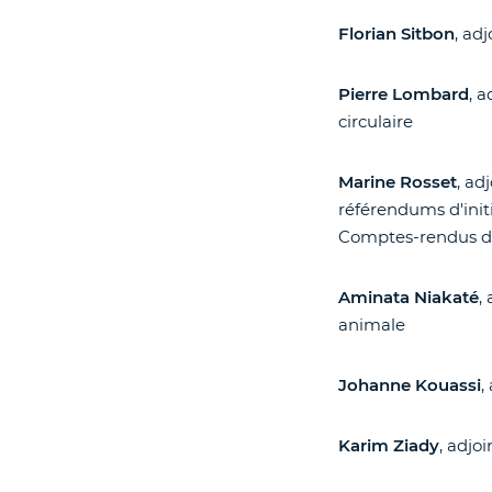
Florian Sitbon
, ad
Pierre Lombard
, 
circulaire
Marine Rosset
, ad
référendums d'initi
Comptes-rendus d
Aminata Niakaté
,
animale
Johanne Kouassi
,
Karim Ziady
, adjo