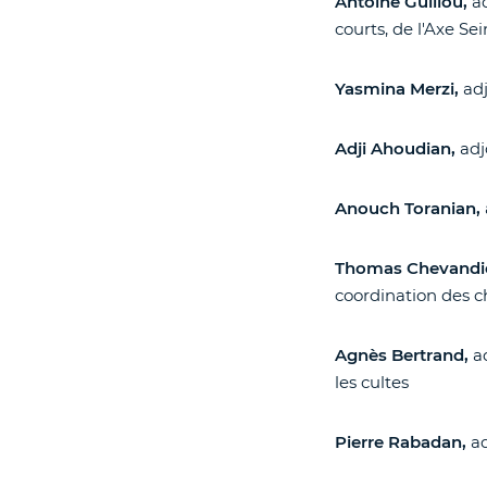
Antoine Guillou,
a
courts, de l'Axe Se
Yasmina Merzi,
adj
Adji Ahoudian,
adj
Anouch Toranian,
Thomas Chevandi
coordination des c
Agnès Bertrand,
a
les cultes
Pierre Rabadan,
ad