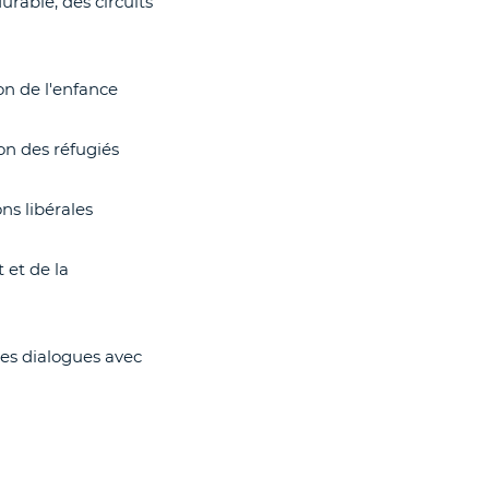
urable, des circuits
ion de l'enfance
on des réfugiés
ns libérales
 et de la
 des dialogues avec