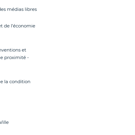
 des médias libres
et de l'économie
onventions et
de proximité -
de la condition
Ville